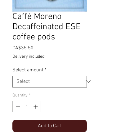
Caffè Moreno
Decaffeinated ESE
coffee pods
Price
CA$35.50
Delivery included
Select amount
*
Quantity
*
Add to Cart